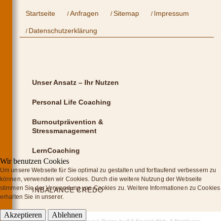
Startseite
Anfragen
Sitemap
Impressum
Datenschutzerklärung
Unser Ansatz – Ihr Nutzen
Personal Life Coaching
Burnoutprävention &
Stressmanagement
LernCoaching
Wir benutzen Cookies
Um unsere Webseite für Sie optimal zu gestalten und fortlaufend verbessern zu
können, verwenden wir Cookies. Durch die weitere Nutzung der Webseite
stimmen Sie der Verwendung von Cookies zu. Weitere Informationen zu Cookies
INBALANCE CREDO
erhalten Sie in unserer.
Akzeptieren
Ablehnen