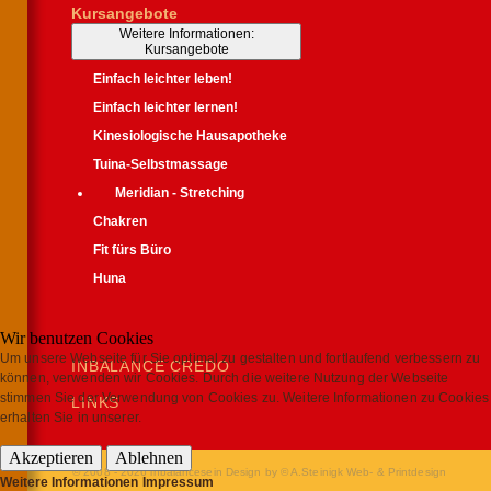
Kursangebote
Weitere Informationen:
Kursangebote
Einfach leichter leben!
Einfach leichter lernen!
Kinesiologische Hausapotheke
Tuina-Selbstmassage
Meridian - Stretching
Chakren
Fit fürs Büro
Huna
Wir benutzen Cookies
Um unsere Webseite für Sie optimal zu gestalten und fortlaufend verbessern zu
INBALANCE CREDO
können, verwenden wir Cookies. Durch die weitere Nutzung der Webseite
stimmen Sie der Verwendung von Cookies zu. Weitere Informationen zu Cookies
LINKS
erhalten Sie in unserer.
Akzeptieren
Ablehnen
© 2008 - 2026 inbalancesein
Design by © A.Steinigk Web- & Printdesign
Weitere Informationen
Impressum